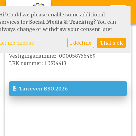
Toggle
Hi! Could we please enable some additional
services for
Social Media & Tracking
? You can
always change or withdraw your consent later.
Tarieven
Let me choose
I decline
That's ok
KVK nummer: 41145140
Vestigingsnummer: 000058756469
LRK nummer: 113534413
Tarieven BSO 2026