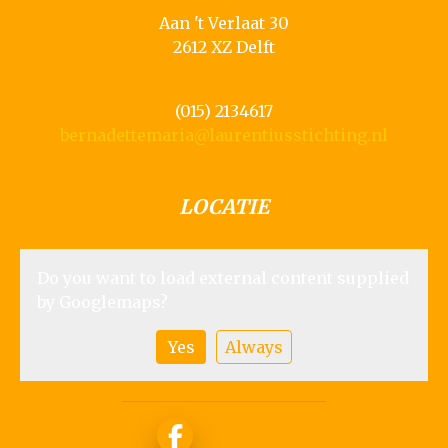
Aan 't Verlaat 30
2612 XZ Delft
(015) 2134617
bernadettemaria@laurentiusstichting.nl
LOCATIE
Do you want to load external content supplied
by
Googlemaps
?
Yes
Always